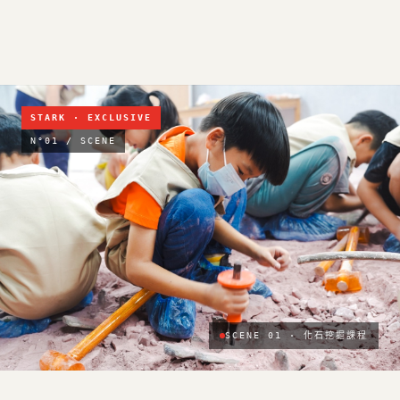
STARK · EXCLUSIVE
N°01 / SCENE
SCENE 01 · 化石挖掘課程