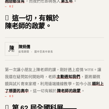
抱怨都沒有
，而我們也即將進入
第五年
。
— 02
這一切，有賴於
陳老師的啟蒙。
陳炳儒
陳
N°02
疫情期間 · 國中至高中家長
第一次讓小朋友上陳老師的課，剛好遇上疫情 WFH。讓
我還在疑問如何開始時，老師
主動通知我們
，要將顯微
鏡與試片寄來家裡，利用遠端連線教學。如今小孩
順利上
了想要的高中
，這一切有賴於
陳老師的啟蒙
。
— 03
第 62 屆全國科展——