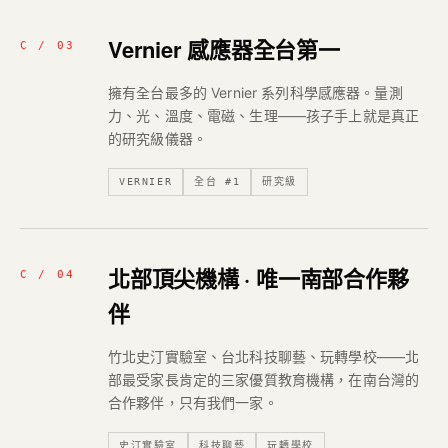
Vernier 感應器全台第一
C / 03
擁有全台最多的 Vernier 系列科學感應器。量測
力、光、溫度、電磁、生理——孩子手上就是真正
的研究級儀器。
VERNIER
全台 #1
研究級
北部頂尖機構 · 唯一南部合作夥
C / 04
伴
竹北史汀實驗室、台北科技聊藝、玩轉學校——北
部最受家長肯定的三家優質教育機構，在南台灣的
合作夥伴，只有我們一家。
史汀實驗室
科技聊藝
玩轉學校