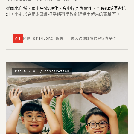
從
國小自然
、
國中生物/理化
、
高中探究與實作
，到
跨領域師資培
訓
，小史塔克是少數能把整條科學教育鏈條串起來的實驗室。
01
國際 STEM.ORG 認證 · 成大跨域師資課程負責單位