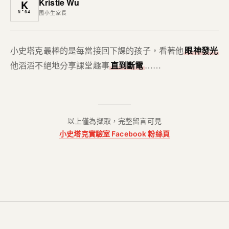
Kristie Wu
K
N°04
國小生家長
小史塔克最棒的是每當接回下課的孩子，看著他
眼神發光
他滔滔不絕地分享課堂趣事
直到斷電
……
以上僅為擷取，完整留言可見
小史塔克實驗室 Facebook 粉絲頁