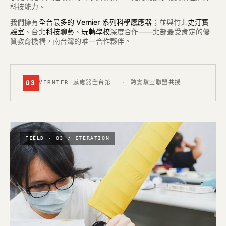
科技能力。
我們擁有
全台最多的 Vernier 系列科學感應器
；並與竹北
史汀實
驗室
、台北
科技聊藝
、
玩轉學校
深度合作——北部最受肯定的優
質教育機構，南台灣的唯一合作夥伴。
03
VERNIER 感應器全台第一 · 跨實驗室聯盟共授