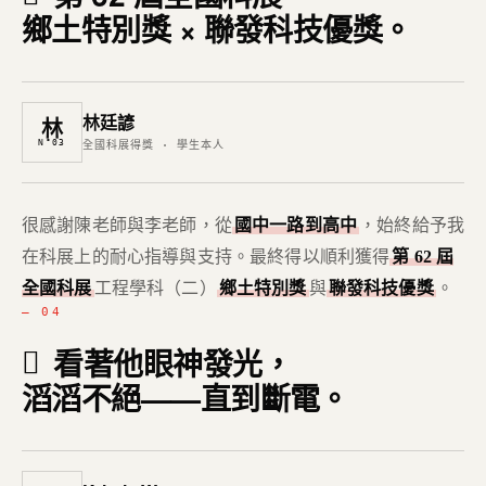
鄉土特別獎 × 聯發科技優獎。
林廷諺
林
N°03
全國科展得獎 · 學生本人
很感謝陳老師與李老師，從
國中一路到高中
，始終給予我
在科展上的耐心指導與支持。最終得以順利獲得
第 62 屆
全國科展
工程學科（二）
鄉土特別獎
與
聯發科技優獎
。
— 04
看著他眼神發光，
滔滔不絕——直到斷電。