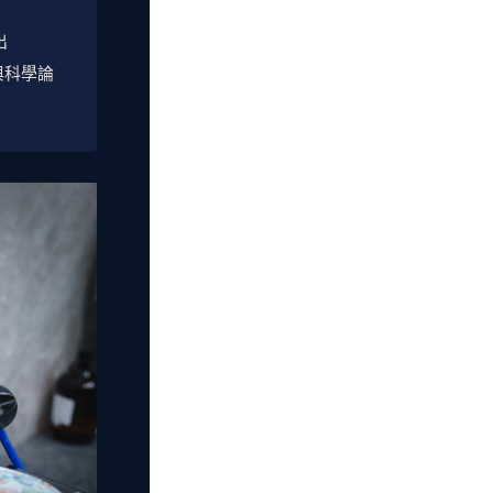
出
與科學論