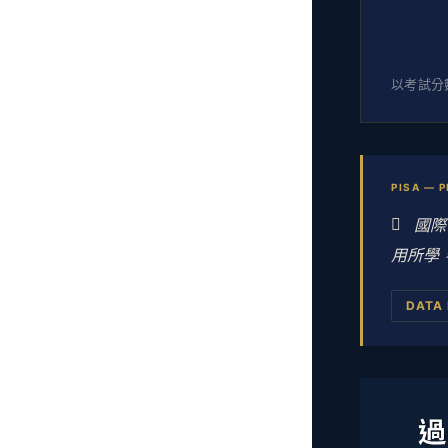
以考試分
PISA — 
國際
用所學
DATA 