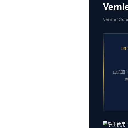
Vern
Vernier Sci
IN
由美國 V