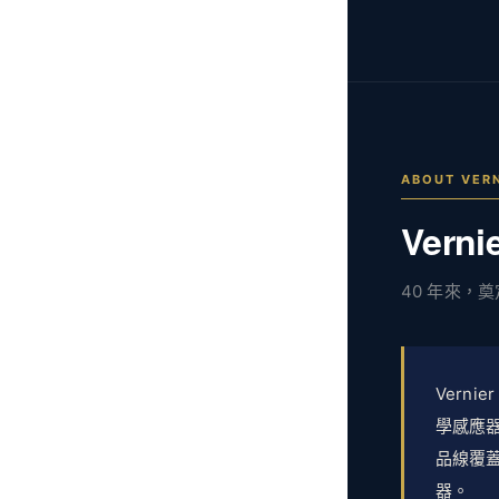
ABOUT VER
Verni
40 年來，
Verni
學感應
品線覆
器。