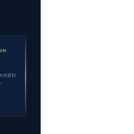
ION
歷程中央資料
。