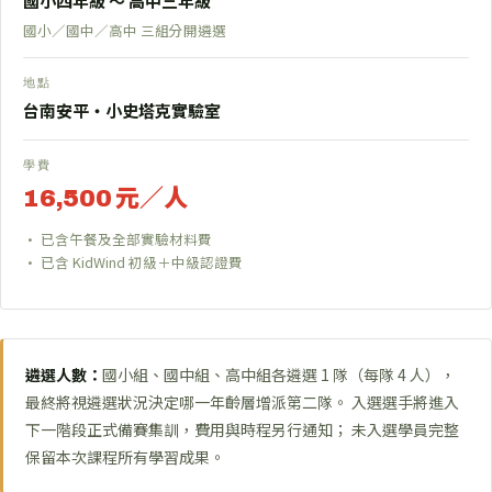
國小四年級 〜 高中三年級
國小／國中／高中 三組分開遴選
地點
台南安平・小史塔克實驗室
學費
16,500 元／人
已含午餐及全部實驗材料費
已含 KidWind 初級＋中級認證費
遴選人數：
國小組、國中組、高中組各遴選 1 隊（每隊 4 人），
最終將視遴選狀況決定哪一年齡層增派第二隊。 入選選手將進入
下一階段正式備賽集訓，費用與時程另行通知； 未入選學員完整
保留本次課程所有學習成果。