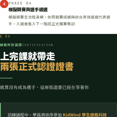
PHASE 04
4
模擬競賽與選手遴選
模擬競賽全流程演練・依照競賽成績與綜合表現遴選代表選
手・入選者進入下一階段正式備賽集訓
§ 06
綠能科技認證
CERTIFICATION
上完課就帶走
兩張正式認證證書
就算沒有成為選手，這兩張證書已經在等著你
訓練過程中，學員將依序參加
KidWind 學生綠能科技