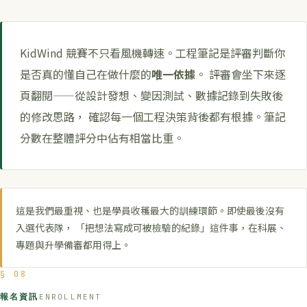
KidWind 競賽不只看風機轉速。工程筆記是評審判斷你
是否真的懂自己在做什麼的
唯一依據
。 評審會坐下來逐
頁翻閱——從設計發想、變因測試、數據記錄到失敗後
的修改思路， 確認每一個工程決策背後都有根據。筆記
分數在整體評分中佔有相當比重。
這是我們最重視、也是學員收穫最大的訓練環節。即使最後沒有
入選代表隊， 「把想法寫成可被檢驗的紀錄」這件事，在科展、
專題與升學備審都用得上。
§ 08
報名資訊
ENROLLMENT