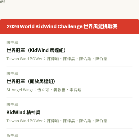
證
2026 World KidWind Challenge 世界風能挑戰賽
國中組
世界冠軍（KidWind 馬達組）
Taiwan Wind POWer：陳梓喻・陳梓晏・陳佑銓・陳伯豪
國中組
世界冠軍（開放馬達組）
SL Angel Wings：伍立可・姜敦善・辜宥翔
國中組
KidWind 精神獎
Taiwan Wind POWer：陳梓喻・陳梓晏・陳佑銓・陳伯豪
高中組