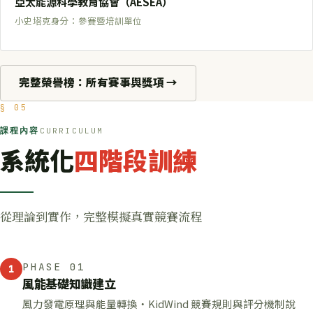
亞太能源科學教育協會（AESEA）
小史塔克身分：參賽暨培訓單位
完整榮譽榜：所有賽事與獎項 →
§ 05
課程內容
CURRICULUM
系統化
四階段訓練
從理論到實作，完整模擬真實競賽流程
PHASE 01
1
風能基礎知識建立
風力發電原理與能量轉換・KidWind 競賽規則與評分機制說