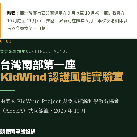
時程：
亞洲聯賽南區分賽通常在 9 月底至 10 月初、亞洲聯賽在
10 月底至 11 月中， 美國世界賽則在隔年 5 月。本梯次培訓即以
南區分賽為第一目標。
§ 03
官方認證場地
CERTIFIED VENUE
台灣南部第一座
KidWind 認證風能實驗室
由美國 KidWind Project 與亞太能源科學教育協會
（AESEA）共同認證・2025 年 10 月
競賽同等級設備