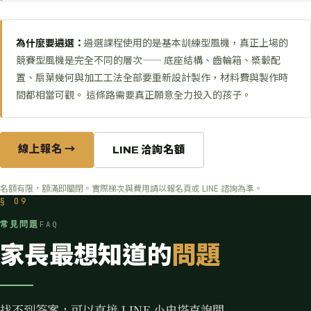
為什麼要遴選：
遴選課程使用的是基本訓練型風機，真正上場的
競賽型風機是完全不同的層次—— 底座結構、齒輪箱、槳轂配
置、扇葉幾何與加工工法全部要重新設計製作，材料費與製作時
間都相當可觀。 這條路需要真正願意全力投入的孩子。
線上報名 →
LINE 洽詢名額
名額有限，額滿即關閉。實際梯次與費用請以報名頁或 LINE 諮詢為準。
§ 09
常見問題
FAQ
家長最想知道的
問題
找不到答案，可以直接 LINE 小史塔克詢問