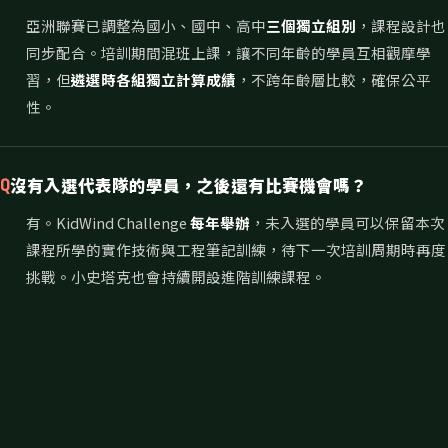
亞洲聯賽已調整為國小、國中、高中
三個獨立組別
，課程設計也
同步配合。培訓期間混班上課，讓不同年齡的學員互相觀摩學
習，但
遴選時各組獨立計算成績
，不跨年齡層比較，確保公平
性。
沒有入選代表隊的學員，之後還有比賽機會嗎？
Q
有。KidWind Challenge
每年舉辦
，未入選的學員可以保留本次
課程所學的實作技術與工程筆記訓練，待下一次培訓周期時再度
挑戰。小史塔克也會持續開設進階訓練課程。