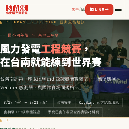
繁中
/
EN
加 LINE →
§ PROGRAMS · KIDWIND 亞洲風能培訓
國小四年級 〜 高中三年級
風力發電
工程競賽
，
在台南就能練到世界賽
台灣南部第一座 KidWind 認證風能實驗室——標準風洞、
Vernier 感測器、與國際賽場同規格。
8/17（一）〜 8/21（五）
台南安平
KidWind 官方認證場地
含初級＋中級綠能認證
學費已含午餐及全部實驗材料費
§ 01