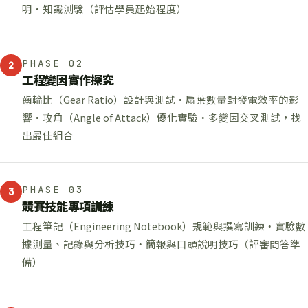
明・知識測驗（評估學員起始程度）
PHASE 02
2
工程變因實作探究
齒輪比（Gear Ratio）設計與測試・扇葉數量對發電效率的影
響・攻角（Angle of Attack）優化實驗・多變因交叉測試，找
出最佳組合
PHASE 03
3
競賽技能專項訓練
工程筆記（Engineering Notebook）規範與撰寫訓練・實驗數
據測量、記錄與分析技巧・簡報與口頭說明技巧（評審問答準
備）