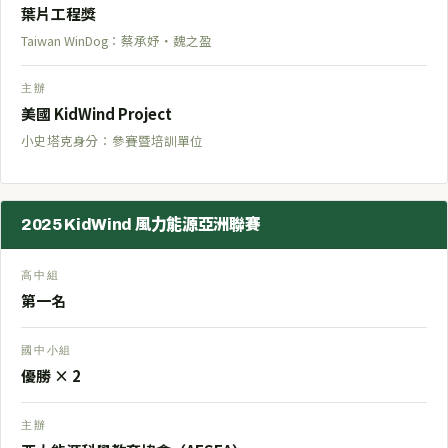
葉片工程獎
Taiwan WinDog：蔡承妤・魏之盈
主辦
美國 KidWind Project
小史塔克身分：參賽暨培訓單位
2025 KidWind 風力能源亞洲聯賽
高中組
第一名
國中小組
優勝 × 2
主辦