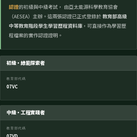
認證
的初級與中級考試， 由亞太能源科學教育協會
（AESEA）主辦。這兩張認證已正式登錄於
教育部高級
中等教育階段學生學習歷程資料庫
，可直接作為學習歷
程檔案的實作認證證明。
初級・綠能探索者
教育部代碼
07VC
中級・工程實踐者
教育部代碼
07VD