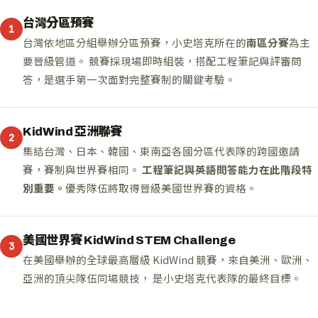
台灣分區預賽
1
台灣依地區分組舉辦分區預賽，小史塔克所在的
南區分賽
為主
要晉級管道。 競賽採現場即時組裝，搭配工程筆記與評審問
答，是選手第一次面對完整賽制的關鍵考驗。
KidWind 亞洲聯賽
2
集結台灣、日本、韓國、東南亞各國分區代表隊的跨國邀請
賽，賽制與世界賽相同。
工程筆記與英語問答能力在此階段特
別重要。
優秀隊伍將取得晉級美國世界賽的資格。
美國世界賽 KidWind STEM Challenge
3
在美國舉辦的全球最高層級 KidWind 競賽，來自美洲、歐洲、
亞洲的頂尖隊伍同場競技， 是小史塔克代表隊的最終目標。